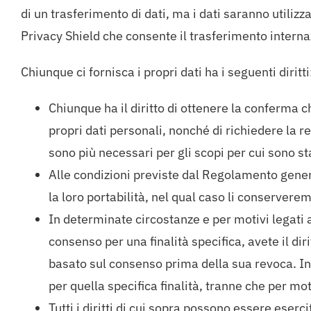
di un trasferimento di dati, ma i dati saranno utilizz
Privacy Shield che consente il trasferimento internaz
Chiunque ci fornisca i propri dati ha i seguenti diritti
Chiunque ha il diritto di ottenere la conferma c
propri dati personali, nonché di richiedere la ret
sono più necessari per gli scopi per cui sono sta
Alle condizioni previste dal Regolamento general
la loro portabilità, nel qual caso li conserveremo
In determinate circostanze e per motivi legati a
consenso per una finalità specifica, avete il di
basato sul consenso prima della sua revoca. In
per quella specifica finalità, tranne che per moti
Tutti i diritti di cui sopra possono essere eser