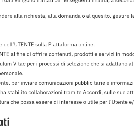
engono trattati per le seguenti finalità, a seconda de
ndere alla richiesta, alla domanda o al quesito, gestire l
one dell’UTENTE sulla Piattaforma online.
NTE al fine di offrire contenuti, prodotti e servizi in mo
culum Vitae per i processi di selezione che si adattano al
personale.
ente, per inviare comunicazioni pubblicitarie e infor
tabilito collaborazioni tramite Accordi, sulle sue attiv
ra che possa essere di interesse o utile per l’Utente e/o
ati