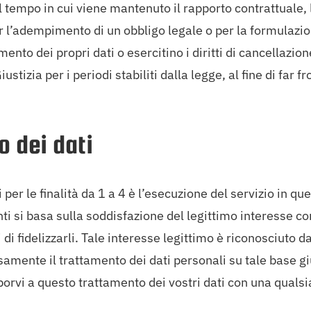
il tempo in cui viene mantenuto il rapporto contrattuale,
’adempimento di un obbligo legale o per la formulazione, 
tamento dei propri dati o esercitino i diritti di cancellazi
tizia per i periodi stabiliti dalla legge, al fine di far f
o dei dati
 per le finalità da 1 a 4 è l’esecuzione del servizio in qu
enti si basa sulla soddisfazione del legittimo interesse co
ndi di fidelizzarli. Tale interesse legittimo è riconosciu
amente il trattamento dei dati personali su tale base giu
opporvi a questo trattamento dei vostri dati con una quals