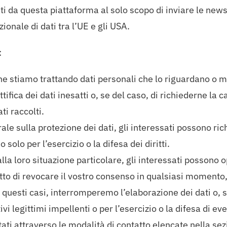
ati da questa piattaforma al solo scopo di inviare le newsl
ionale di dati tra l’UE e gli USA.
:
he stiamo trattando dati personali che lo riguardano o me
tifica dei dati inesatti o, se del caso, di richiederne la c
ti raccolti.
e sulla protezione dei dati, gli interessati possono rich
 solo per l’esercizio o la difesa dei diritti.
lla loro situazione particolare, gli interessati possono op
ritto di revocare il vostro consenso in qualsiasi momento
 questi casi, interromperemo l’elaborazione dei dati o, 
vi legittimi impellenti o per l’esercizio o la difesa di ev
citati attraverso le modalità di contatto elencate nella s