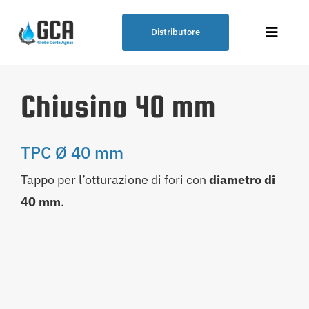
Skip
to
Distributore
Toggle
content
Naviga
Soluzione idraulica – GCA
Chiusino 40 mm
GCA
TPC Ø 40 mm
Tappo per l’otturazione di fori con
diametro di
I nostri prodotti
40 mm
.
Punti vendita
Blog