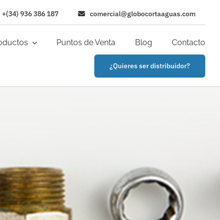
+(34) 936 386 187
comercial@globocortaaguas.com
oductos
Puntos de Venta
Blog
Contacto
¿Quieres ser distribuidor?