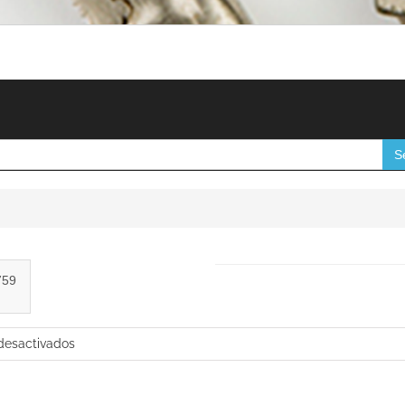
S
759
en
desactivados
Manau
Vallirana