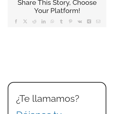
Share This Story, Choose
Your Platform!
Facebook
X
Reddit
LinkedIn
WhatsApp
Tumblr
Pinterest
Vk
Xing
Correo
electrón
¿Te llamamos?