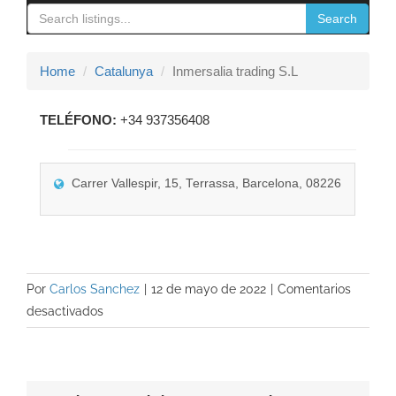
navigation
Search
Contacto
Home
Catalunya
Inmersalia trading S.L
TELÉFONO:
+34 937356408
Carrer Vallespir, 15, Terrassa, Barcelona, 08226
Por
Carlos Sanchez
|
12 de mayo de 2022
|
Comentarios
en
desactivados
Inmersalia
trading
S.L