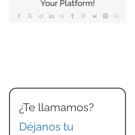
Your Platform!
Facebook
X
Reddit
LinkedIn
WhatsApp
Tumblr
Pinterest
Vk
Xing
Correo
electrón
¿Te llamamos?
Déjanos tu