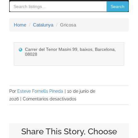
navigation
Search
Contacto
Home
Catalunya
Gricosa
Carrer del Tenor Masini 99, baixos, Barcelona,
08028
Por
Esteve Fornells Pineda
|
10 de junio de
en
2026
|
Comentarios desactivados
Gricosa
Share This Story, Choose