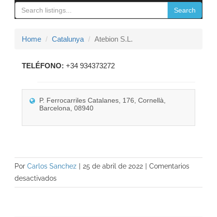
navigation
Search
Contacto
Home
Catalunya
Atebion S.L.
TELÉFONO:
+34 934373272
P. Ferrocarriles Catalanes, 176, Cornellà,
Barcelona, 08940
Por
Carlos Sanchez
|
25 de abril de 2022
|
Comentarios
en
desactivados
Atebion
S.L.