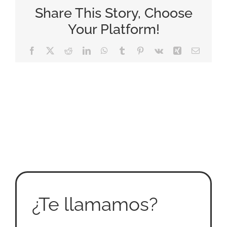
Share This Story, Choose
Your Platform!
Facebook
X
Reddit
LinkedIn
WhatsApp
Tumblr
Pinterest
Vk
Xing
Correo
electrón
¿Te llamamos?