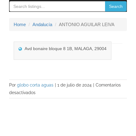
navigation
Search
Contacto
Home
Andalucía
ANTONIO AGUILAR LEIVA
Avd bonaire bloque 8 1B, MALAGA, 29004
Por
globo corta aguas
|
1 de julio de 2024
|
Comentarios
en
desactivados
ANTONIO
AGUILAR
LEIVA