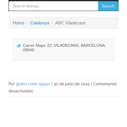
navigation
Search
Contacto
Home
Catalunya
ABC Viladecans
Carrer Major 22, VILADECANS, BARCELONA,
08840
Por
globo corta aguas
|
30 de junio de 2024
|
Comentarios
en
desactivados
ABC
Viladecans