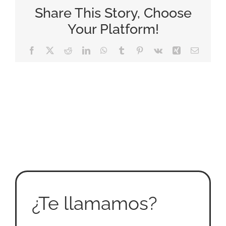
Share This Story, Choose
Your Platform!
Facebook
X
Reddit
LinkedIn
WhatsApp
Tumblr
Pinterest
Vk
Xing
Correo
electrón
¿Te llamamos?