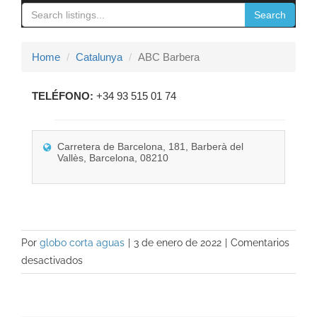
navigation
Search
Contacto
Home
Catalunya
ABC Barbera
TELÉFONO:
+34 93 515 01 74
Carretera de Barcelona, 181, Barberà del
Vallès, Barcelona, 08210
Por
globo corta aguas
|
3 de enero de 2022
|
Comentarios
en
desactivados
ABC
Barbera